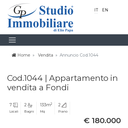
IT
EN
Home
Vendita
Annuncio Cod.1044
Cod.1044 | Appartamento in
vendita a Fondi
2
7
2
133m
2
Locali
Bagni
Mq
Piano
€ 180.000