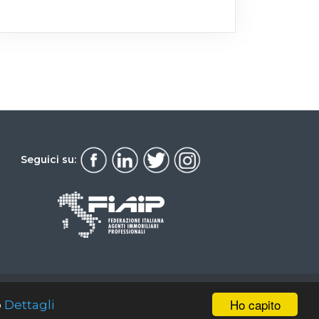
Seguici su:
592 -
Web Agency
Ho capito
b
Dettagli