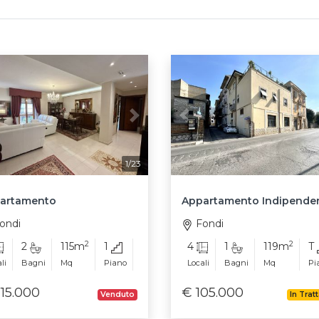
vious
Next
Previous
1/23
artamento
Appartamento Indipende
ondi
Fondi
2
2
2
115m
1
4
1
119m
T
li
Bagni
Mq
Piano
Locali
Bagni
Mq
Pi
15.000
€ 105.000
Venduto
In Trat