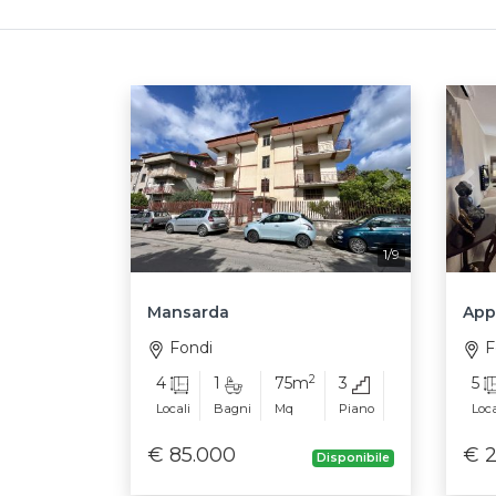
Previous
Next
Pre
1/9
Mansarda
App
Fondi
F
2
4
1
75m
3
5
Locali
Bagni
Mq
Piano
Loca
€ 85.000
€ 2
Disponibile