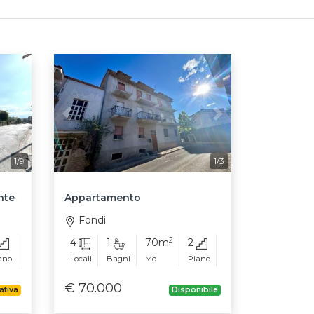
Next
Previous
Next
1/9
1/3
nte
Appartamento
Fondi
2
4
1
70m
2
ano
Locali
Bagni
Mq
Piano
€ 70.000
tativa
Disponibile