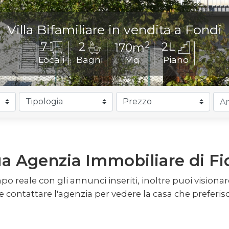
Villa Bifamiliare in vendita a Fondi
2
7
2
2L
170m
Locali
Bagni
Mq
Piano
ua Agenzia Immobiliare di Fi
o reale con gli annunci inseriti, inoltre puoi visionare 
contattare l'agenzia per vedere la casa che preferisc