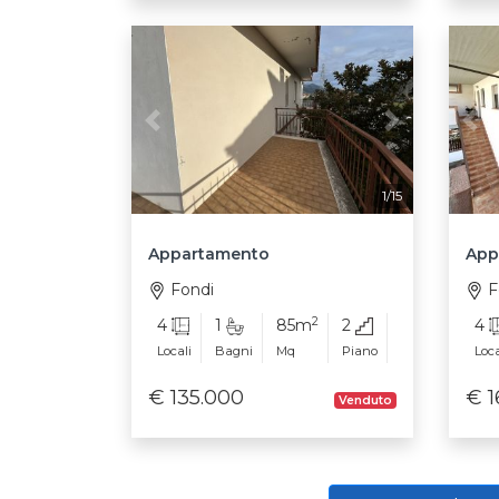
Previous
Next
Pre
1/15
Appartamento
App
Fondi
F
2
4
1
85m
2
4
Locali
Bagni
Mq
Piano
Loca
€ 135.000
€ 1
Venduto