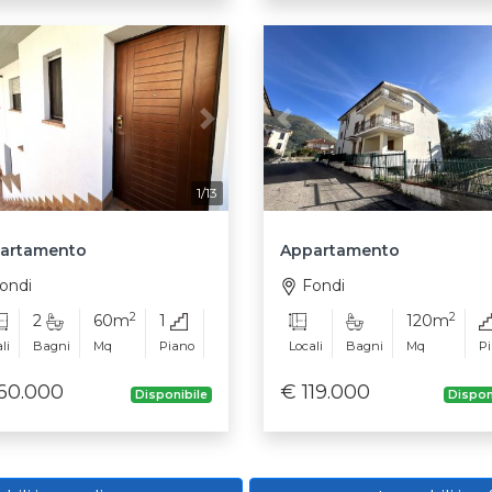
vious
Next
Previous
1/13
artamento
Appartamento
ondi
Fondi
2
2
2
60m
1
120m
li
Bagni
Mq
Piano
Locali
Bagni
Mq
P
60.000
€ 119.000
Disponibile
Dispon