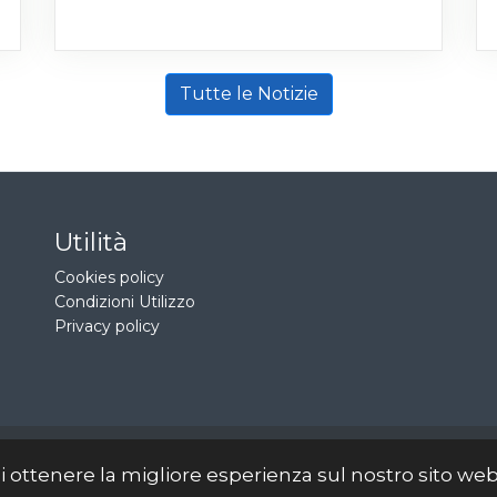
Tutte le Notizie
Utilità
Cookies policy
Condizioni Utilizzo
Privacy policy
diritti riservati - Gp Studio Immobiliare di Elio Papa P.IVA 02394040
 di ottenere la migliore esperienza sul nostro sito we