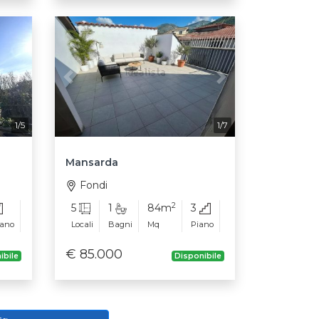
Next
Previous
Next
1/5
1/7
Mansarda
Fondi
2
5
1
84m
3
iano
Locali
Bagni
Mq
Piano
€ 85.000
ibile
Disponibile