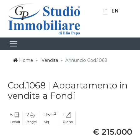
IT
EN
Home
Vendita
Annuncio Cod.1068
Cod.1068 | Appartamento in
vendita a Fondi
2
5
2
115m
1
Locali
Bagni
Mq
Piano
€ 215.000