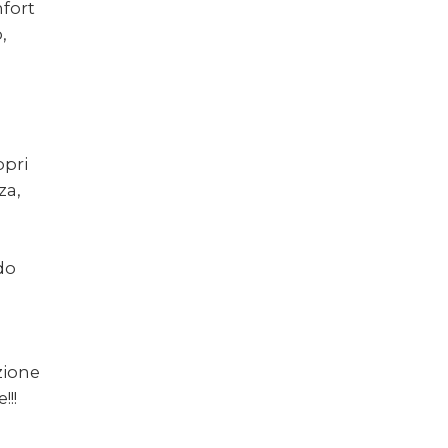
fort
,
opri
za,
do
zione
!!!