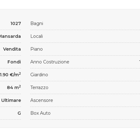
1027
Bagni
Mansarda
Locali
Vendita
Piano
Fondi
Anno Costruzione
2
11.90 €/m
Giardino
2
84 m
Terrazzo
 Ultimare
Ascensore
G
Box Auto