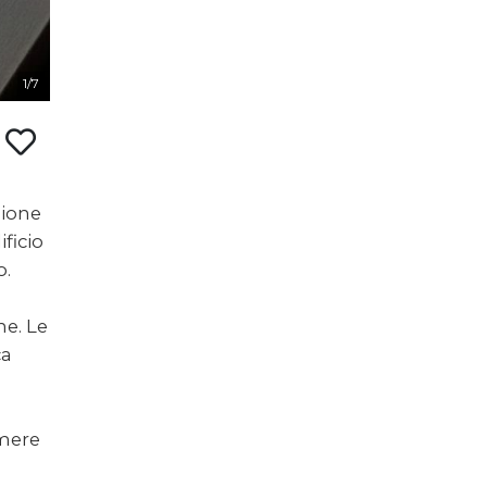
1/7
zione
ficio
o.
ne. Le
ca
amere