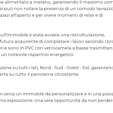
ebbe alimentato a metano, garantendo il massimo com
si può non notare la presenza di un comodo terrazzo
azi all'aperto e per vivere momenti di relax e di
sull'immobile è stata avviata una ristrutturazione,
uturo acquirente di completare i lavori secondo i pr
tallati e sono in PVC con vetrocamera a basse trasmittan
un notevole risparmio energetico.
ne su tutti i lati, Nord - Sud - Ovest - Est, garanten
erta su tutto il panorama circostante.
chi cerca un immobile da personalizzare e in una posi
ima esposizione. Una vera opportunità da non perdere