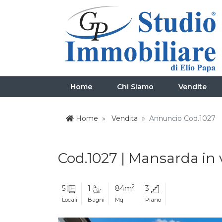
Home
Chi Siamo
Vendite
Home
Vendita
Annuncio Cod.1027
Cod.1027 | Mansarda in 
2
5
1
84m
3
Locali
Bagni
Mq
Piano