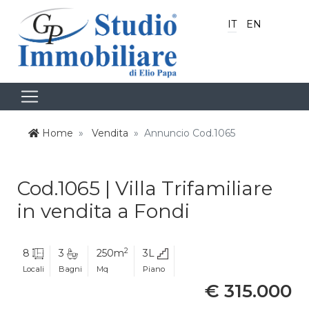
IT
EN
Home
Vendita
Annuncio Cod.1065
Cod.1065 | Villa Trifamiliare
in vendita a Fondi
2
8
3
250m
3L
Locali
Bagni
Mq
Piano
€ 315.000