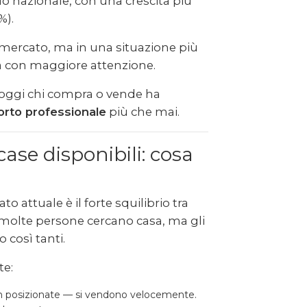
llo nazionale, con una crescita più
%).
l mercato, ma in una situazione più
ta con maggiore attenzione.
 oggi chi compra o vende ha
porto professionale
più che mai.
se disponibili: cosa
o attuale è il forte squilibrio tra
 molte persone cercano casa, ma gli
 così tanti.
te:
 ben posizionate — si vendono velocemente.