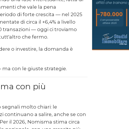
amenti che vale la pena
iodo di forte crescita — nel 2025
tate di circa il +6,4% a livello
 transazioni — oggi ci troviamo
tutt'altro che fermo.
dere o investire, la domanda è
 ma con le giuste strategie.
 ma con più
 segnali molto chiari: le
zi continuano a salire, anche se con
. Per il 2026, Nomisma stima circa