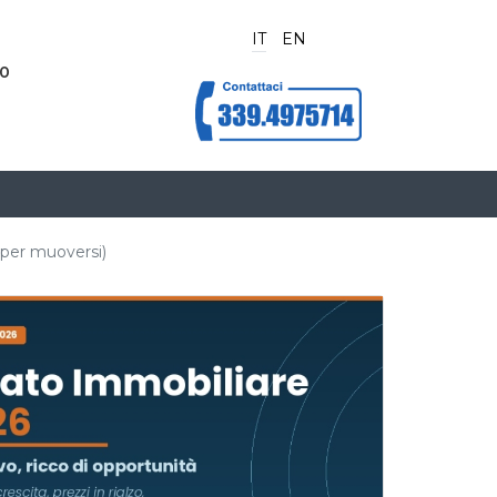
IT
EN
70
 per muoversi)