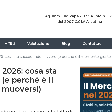
Ag. Imm. Elio Papa - Iscr. Ruolo n.15
del 2007 C.C.I.A.A. Latina
Affitti
Valutazione
Blog
Contattaci
6: cosa sta succedendo davvero (e perché è il momento giusto
2026: cosa sta
e perché è il
 muoversi)
ndo una fase interessante, fatta di