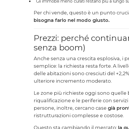
Gli immobili meno curati restano più a lungo s
Per chi vende, questo è un punto cruci
bisogna farlo nel modo giusto.
Prezzi: perché continua
senza boom)
Anche senza una crescita esplosiva, i pr
semplice: la richiesta resta forte. A live
delle abitazioni sono cresciuti del +2,2
ulteriore incremento moderato.
Le zone più richieste oggi sono quelle b
riqualificazione e le periferie con serviz
persone, inoltre, cercano case
già pron
ristrutturazioni complesse e costose.
Questo sta cambiando il mercato:
la q