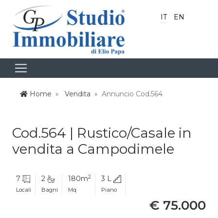
IT
EN
Home
Vendita
Annuncio Cod.564
Cod.564 | Rustico/Casale in
vendita a Campodimele
2
7
2
180m
3 L
Locali
Bagni
Mq
Piano
€ 75.000